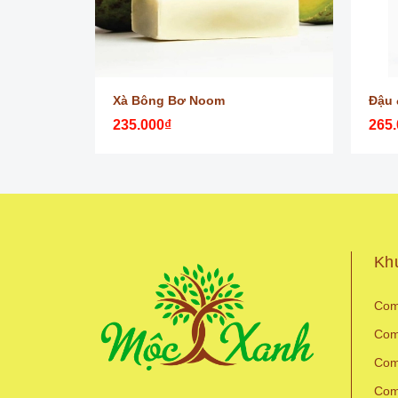
Xà Bông Bơ Noom
Đậu 
235.000₫
265.
Kh
Com
Com
Com
Com