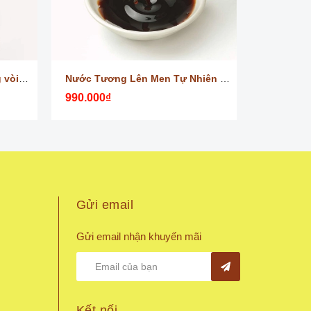
Dâù Bơ Ép Lạnh Noom (tặng vòi bóp), Xà Bông Dầu Bơ Noom
Nước Tương Lên Men Tự Nhiên Từ Lạc Noom
990.000₫
349.000₫
Gửi email
Gửi email nhận khuyến mãi
Kết nối