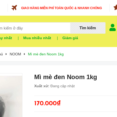
GIAO HÀNG MIỄN PHÍ TOÀN QUỐC & NHANH CHÓNG
Tìm kiếm
y nhất
|
Mua nhiều nhất
|
Giảm giá
hủ
NOOM
Mì mè đen Noom 1kg
Mì mè đen Noom 1kg
Xuất xứ:
Đang cập nhật
170.000₫