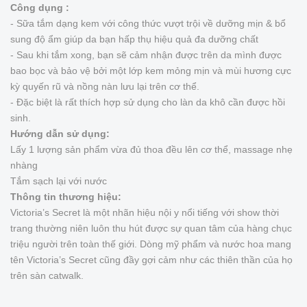
Công dụng :
- Sữa tắm dạng kem với công thức vượt trội về dưỡng mịn & bổ
sung độ ẩm giúp da bạn hấp thụ hiệu quả đa dưỡng chất
- Sau khi tắm xong, bạn sẽ cảm nhận được trên da mình được
bao bọc và bảo vệ bởi một lớp kem mỏng mịn và mùi hương cực
kỳ quyến rũ và nồng nàn lưu lại trên cơ thể.
- Đặc biệt là rất thích hợp sử dụng cho làn da khô cần được hồi
sinh.
Hướng dẫn sử dụng:
Lấy 1 lượng sản phẩm vừa đủ thoa đều lên cơ thể, massage nhẹ
nhàng
Tắm sạch lại với nước
Thông tin thương hiệu:
Victoria’s Secret là một nhãn hiệu nội y nổi tiếng với show thời
trang thường niên luôn thu hút được sự quan tâm của hàng chục
triệu người trên toàn thế giới. Dòng mỹ phẩm và nước hoa mang
tên Victoria’s Secret cũng đầy gợi cảm như các thiên thần của họ
trên sàn catwalk.