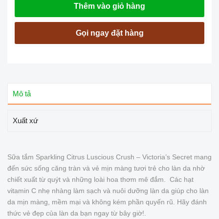
Thêm vào giỏ hàng
Gọi ngay đặt hàng
Mô tả
Xuất xứ
Sữa tắm Sparkling Citrus Luscious Crush – Victoria’s Secret mang
đến sức sống căng tràn và vẻ mịn màng tươi trẻ cho làn da nhờ
chiết xuất từ quýt và những loài hoa thơm mê đắm. Các hạt
vitamin C nhẹ nhàng làm sạch và nuôi dưỡng làn da giúp cho làn
da mịn màng, mềm mại và không kém phần quyến rũ. Hãy đánh
thức vẻ đẹp của làn da bạn ngay từ bây giờ!.