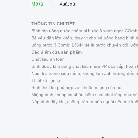
Mô tả
Xuất xứ
THÔNG TIN CHI TIẾT
Bình tập uống nước chấm bi bước 3 xanh ngọc COmb
Bé yêu dần lớn khôn, thay vì cho bé uống bằng bình s
uống bước 3 Combi 13644 sẽ là bước chuyển đổi lướn 
Đặc điểm của sản phẩm
Chất liệu an toàn
Bình được làm bằng chất liệu nhựa PP cao cấp, hoàn 
Núm ti silicone siêu mềm, không làm ảnh hưởng đến h
Thiết kế tiện lợi
Bình thiết kế phù hợp với khuôn miệng của bé
Miệng bình không có phần kiểm soát chất lỏng như núm
Nắp bình đậy kín, chống tràn ra bên ngoài nên mẹ khôn