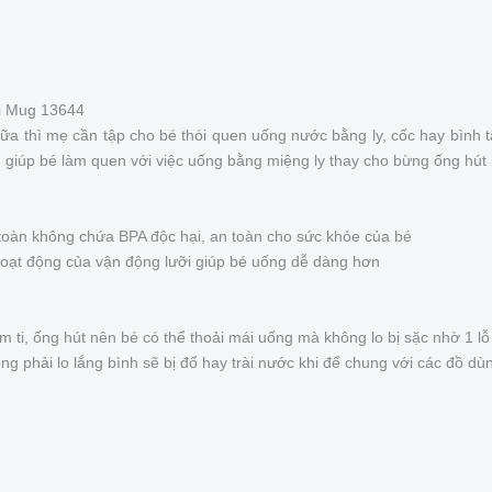
i Mug 13644
ữa thì mẹ cần tập cho bé thói quen uống nước bằng ly, cốc hay bình t
giúp bé làm quen với việc uống bằng miệng ly thay cho bừng ống hút 
toàn không chứa BPA độc hại, an toàn cho sức khỏe của bé
oạt động của vận động lưỡi giúp bé uống dễ dàng hơn
 ti, ống hút nên bé có thể thoải mái uống mà không lo bị sặc nhờ 1 lỗ
g phải lo lắng bình sẽ bị đổ hay trài nước khi để chung với các đồ dù