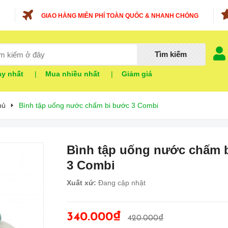
GIAO HÀNG MIỄN PHÍ TOÀN QUỐC & NHANH CHÓNG
Tìm kiếm
y nhất
|
Mua nhiều nhất
|
Giảm giá
hủ
Bình tập uống nước chấm bi bước 3 Combi
Bình tập uống nước chấm 
3 Combi
Xuất xứ:
Đang cập nhật
340.000₫
420.000₫