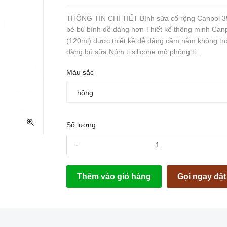
THÔNG TIN CHI TIẾT Bình sữa cổ rộng Canpol 3
bé bú bình dễ dàng hơn Thiết kế thông minh Can
(120ml) được thiết kề dễ dàng cầm nắm không trơ
dàng bú sữa Núm ti silicone mô phỏng ti...
Màu sắc
Số lượng:
-
Thêm vào giỏ hàng
Gọi ngay đặ