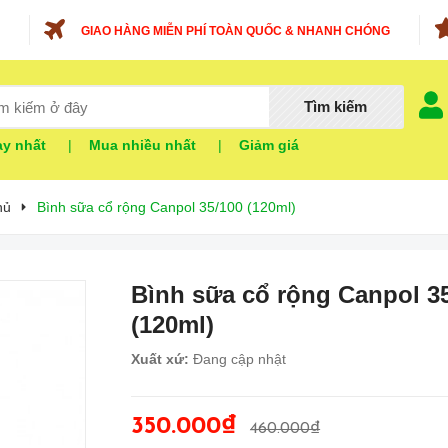
GIAO HÀNG MIỄN PHÍ TOÀN QUỐC & NHANH CHÓNG
Tìm kiếm
y nhất
|
Mua nhiều nhất
|
Giảm giá
hủ
Bình sữa cổ rộng Canpol 35/100 (120ml)
Bình sữa cổ rộng Canpol 3
(120ml)
Xuất xứ:
Đang cập nhật
350.000₫
460.000₫