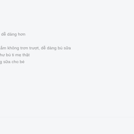
h dễ dàng hơn
nắm không trơn trượt, dễ dàng bú sữa
hư bú ti mẹ thật
ng sữa cho bé